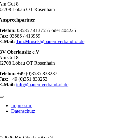
Am Gut 8
02708 Löbau OT Rosenhain
Ansprechpartner
Telefon:
03585 / 4137555 oder 404225
Fax:
03585 / 413959
E-Mail:
Tim.Mrusek@bauernverband-ol.de
BV Oberlausitz e.V
Am Gut 8
02708 Löbau OT Rosenhain
Telefon:
+49 (0)3585 833237
Fax:
+49 (0)351 833253
E-Mail:
info@bauernverband-ol.de
Toggle
Navigation
Impressum
Datenschutz
© 2026 BV Oberlausitz e.V.