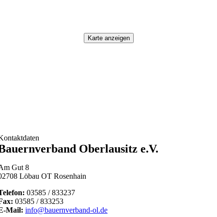
Bitte stimmen Sie der Datenverarbeitung zu, um die Karte
anzuzeigen.
Karte anzeigen
Kontaktdaten
Bauernverband Oberlausitz e.V.
Am Gut 8
02708 Löbau OT Rosenhain
Telefon:
03585 / 833237
Fax:
03585 / 833253
E-Mail:
info@bauernverband-ol.de