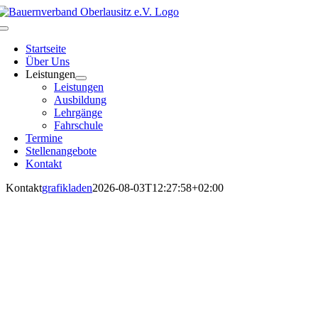
Zum
Inhalt
Toggle
springen
Navigation
Startseite
Über Uns
Leistungen
Leistungen
Ausbildung
Lehrgänge
Fahrschule
Termine
Stellenangebote
Kontakt
Kontakt
grafikladen
2026-08-03T12:27:58+02:00